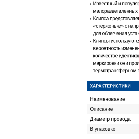
Известный и популя
малоразветвленных 
Клипса представляет
«стерженьке» с нап
для облегчения уста
Клипсы используются
вероятность изменен
количестве идентифи
маркировки они прои
термотрансферном 
ХАРАКТЕРИСТИКИ
Наименование
Описание
Диаметр провода
В упаковке