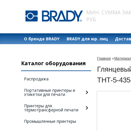
МИН. СУММА ЗАК
РУБ
О бренде BRADY
BRADY для юр. лиц
Достав
Главная
»
Материал
Каталог оборудования
Глянцевый
Распродажа
THT-5-435
Портативные принтеры и
этикетки для печати
Принтеры для
термотрансферной печати
Промышленные принтеры